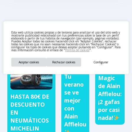
También te puede interesar
Esta web utiliza cookies propias y de terceros para analizar el uso del sitio web y
mostrarte publicidad relacionada con tus preferencias sobre la base de un perfil
elaborado a partir de tus hábitos de navegación (por ejemplo, páginas visitadas).
Puedes Aceptar todas las cookies haciendo click en “Aceptar Cookies”, rechazar
todas las cookies que no sean necesarias haciendo click en “Rechazar Cookies” o
configurar los tipos de cookies que deseas aceptar pulsando en “Configurar”. Para
más información consulte el enlace de "
Política de cookies
".
Aceptar cookies
Rechazar cookies
Configurar
Tu
Magic
verano
de Alain
se ve
Afflelou:
HASTA 80€ DE
mejor
¡2 gafas
DESCUENTO
con
por casi
EN
Alain
nada!
NEUMÁTICOS
Afflelou
MICHELIN