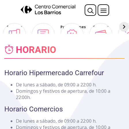
Nota:
este
sitio
web
Sorteos
Opina
Promociones
Ofertas
Des
incluye
Club
un
sistema
HORARIO
de
accesibilidad.
Horario Hipermercado Carrefour
De lunes a sábado, de 09:00 a 22:00 h.
Domingos y festivos de apertura, de 10:00 a
22:00h.
Horario Comercios
De lunes a sábado, de 09:00 a 22:00 h.
Domingos y festivos de apertura, de 10:00 a